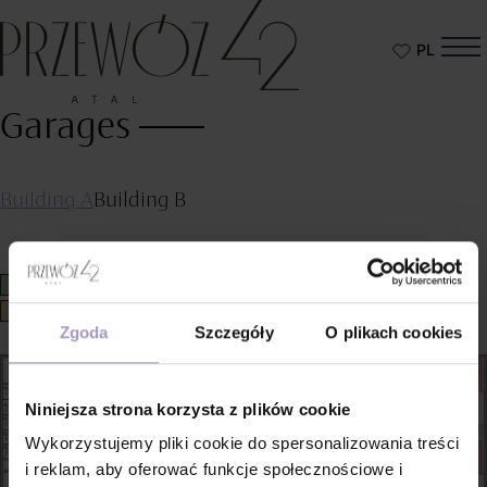
PL
Otwórz
Przewóz
schowek
42
Garages
Building A
Building B
Free
Preliminary booking
Booking
Sold
Zgoda
Szczegóły
O plikach cookies
Niniejsza strona korzysta z plików cookie
Wykorzystujemy pliki cookie do spersonalizowania treści
i reklam, aby oferować funkcje społecznościowe i