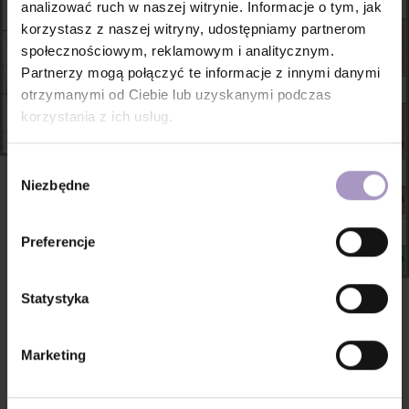
analizować ruch w naszej witrynie. Informacje o tym, jak
korzystasz z naszej witryny, udostępniamy partnerom
społecznościowym, reklamowym i analitycznym.
Partnerzy mogą połączyć te informacje z innymi danymi
otrzymanymi od Ciebie lub uzyskanymi podczas
korzystania z ich usług.
Wybór
Niezbędne
zgody
Preferencje
Statystyka
Contact us
Marketing
e-mail:
dokkrakow@atal.pl