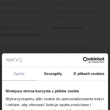
Czubat
Lotko
Starszy Doradca Klienta
Kierownik Działu Obsługi
Klienta
(+48) 721 470 121
anna.lotko@atal.pl
angelika.czubat@atal.pl
Obsługa Posprzedażowa
Zgoda
Szczegóły
O plikach cookies
Niniejsza strona korzysta z plików cookie
Wykorzystujemy pliki cookie do spersonalizowania treści
i reklam, aby oferować funkcje społecznościowe i