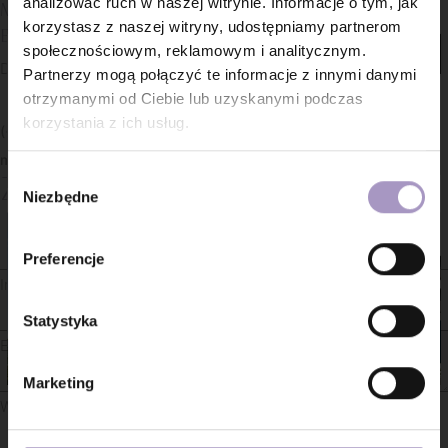
analizować ruch w naszej witrynie. Informacje o tym, jak
Magdalena
korzystasz z naszej witryny, udostępniamy partnerom
Babiarz
społecznościowym, reklamowym i analitycznym.
Doradca Klienta
Partnerzy mogą połączyć te informacje z innymi danymi
otrzymanymi od Ciebie lub uzyskanymi podczas
korzystania z ich usług.
(+48) 697 774 985
magdalena.babiarz@atal.pl
Wybór
Zapytaj o ofertę
Niezbędne
zgody
Preferencje
Imię*
Nazwisko*
Statystyka
E-mail*
Telefon*
Marketing
Wiadomość