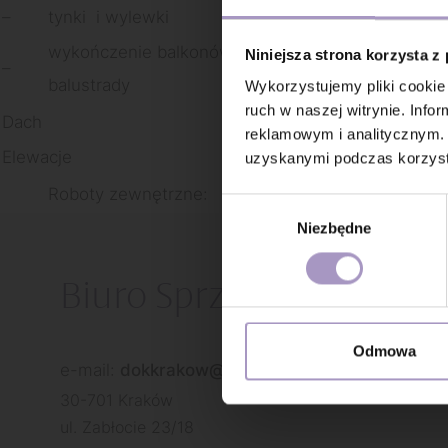
–
tynki i wylewki
0%
wykończenie balkonów i tarasów,
Niniejsza strona korzysta z
–
0%
balustrady
Wykorzystujemy pliki cookie 
ruch w naszej witrynie. Inf
Dach
0%
reklamowym i analitycznym. 
Elewacje
0%
uzyskanymi podczas korzysta
Roboty zewnętrzne:
20%
Wybór
Niezbędne
zgody
Biuro Sprzedaży
Odmowa
e-mail:
dokkrakow@atal.pl
30-701 Kraków
ul. Zabłocie 23/18