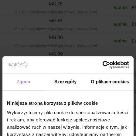
MG.78
wolne
Et
Miejsce postojowe w hali garażowej (tradycyjne)
MG.81
wolne
Et
Miejsce postojowe w hali garażowej (tradycyjne)
MG.86
wolne
Et
Miejsce postojowe w hali garażowej (tradycyjne)
MG.99
wolne
Et
Miejsce postojowe w hali garażowej (tradycyjne)
MG.104
wolne
Et
Miejsce postojowe w hali garażowej (tradycyjne)
Zgoda
Szczegóły
O plikach cookies
1M
wolne
Et
Miejsce postojowe na motocykl/jednoślad
Niniejsza strona korzysta z plików cookie
MG.111
wolne
Et
Miejsce postojowe w hali garażowej (tradycyjne)
Wykorzystujemy pliki cookie do spersonalizowania treści
i reklam, aby oferować funkcje społecznościowe i
MP.1
wolne
Et
analizować ruch w naszej witrynie. Informacje o tym, jak
Miejsce postojowe naziemne
korzystasz z naszej witryny, udostępniamy partnerom