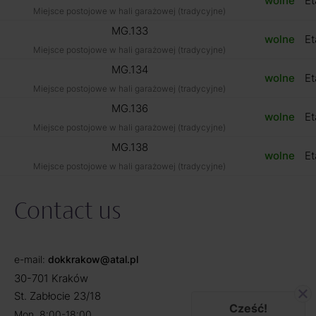
wolne
Et
Miejsce postojowe w hali garażowej (tradycyjne)
MG.133
wolne
Et
Miejsce postojowe w hali garażowej (tradycyjne)
MG.134
wolne
Et
Miejsce postojowe w hali garażowej (tradycyjne)
MG.136
wolne
Et
Miejsce postojowe w hali garażowej (tradycyjne)
MG.138
wolne
Et
Miejsce postojowe w hali garażowej (tradycyjne)
Contact us
e-mail:
dokkrakow@atal.pl
30-701 Kraków
St. Zabłocie 23/18
Cześć!
Mon. 8:00-18:00