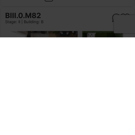
BIII.0.M82
Stage: II | Building: B
44.61m²
rooms: 2
floor: 0
Garden:
33.1 m²
15 600,00 PLN/m²
Cena brutto: 695 916,00 PLN
Price details
Cert. energetyczny