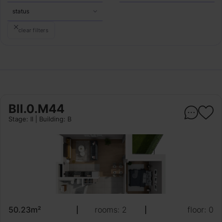
status
clear filters
BII.0.M44
Stage: II | Building: B
50.23m²
rooms: 2
floor: 0