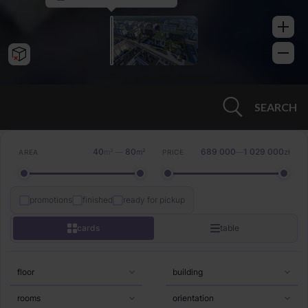
40
80
689 000
1 029 000
m² —
m²
—
zł
AREA
PRICE
promotions
finished
ready for pickup
cards
table
floor
building
rooms
orientation