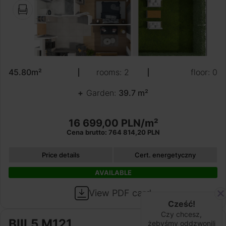
45.80m²
rooms: 2
floor: 0
Garden:
39.7 m²
16 699,00 PLN/m²
Cena brutto: 764 814,20 PLN
Price details
Cert. energetyczny
AVAILABLE
View PDF card
Cześć!
Czy chcesz,
BIII.5.M121
żebyśmy oddzwonili