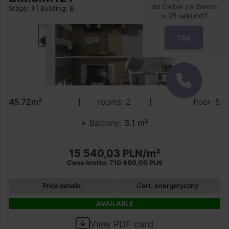
do Ciebie za darmo
Stage: II | Building: B
w
28
sekund?
TAK
45.72m²
rooms: 2
floor: 5
Balcony:
3.1 m²
15 540,03 PLN/m²
Cena brutto: 710 490,00 PLN
Price details
Cert. energetyczny
AVAILABLE
View PDF card