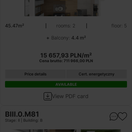
45.47m²
rooms: 2
floor: 5
Balcony:
4.4 m²
15 657,93 PLN/m²
Cena brutto: 711 966,00 PLN
Price details
Cert. energetyczny
AVAILABLE
View PDF card
BIII.0.M81
Stage: II | Building: B