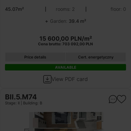
45.07m²
rooms: 2
floor: 0
Garden:
39.4 m²
15 600,00 PLN/m²
Cena brutto: 703 092,00 PLN
Price details
Cert. energetyczny
AVAILABLE
View PDF card
BII.5.M74
Stage: II | Building: B